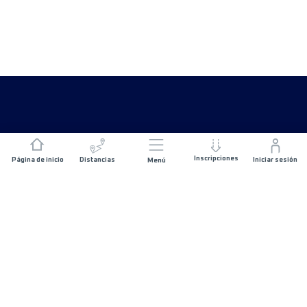
Inscripciones
Página de inicio
Distancias
Iniciar sesión
Menú
ÚNETE A NOSOTROS