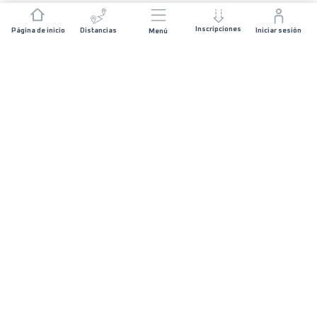
Inscripciones
Página de inicio
Distancias
Iniciar sesión
Menú
ÚNETE A NOSOTROS
Patrocinios
Prensa & Medios